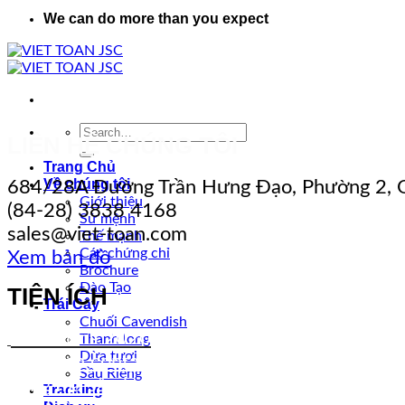
We can do more than you expect
LIÊN HỆ CHÚNG TÔI
Trang Chủ
Về chúng tôi
684/28A Đường Trần Hưng Đạo, Phường 2, Q
Giới thiệu
(84-28) 3838 4168
Sứ mệnh
sales@viet-toan.com
Thế mạnh
Các chứng chỉ
Xem bản đồ
Brochure
Đào Tạo
TIỆN ÍCH
Trái Cây
Chuối Cavendish
Incoterms 2020
Thanh long
Dừa tươi
Qui cách container
Sầu Riêng
Bảng mã sân bay
Tracking