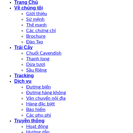
Trang Chủ
Về chúng tôi
Giới thiệu
Sứ mệnh
Thế mạnh
Các chứng chỉ
Brochure
Đào Tạo
Trái Cây
Chuối Cavendish
Thanh long
Dừa tươi
Sầu Riêng
Tracking
Dịch vụ
Đường biển
Đường hàng không
Vận chuyển nội địa
Hàng đặc biệt
Bảo hiểm
Các phụ phí
Truyền thông
Hoạt động
Hướng dẫn