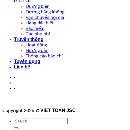
Tìm kiếm lô hàng
Dịch vụ
Đường biển
Đường hàng không
Vận chuyển nội địa
Hàng đặc biệt
Bảo hiểm
Các phụ phí
Truyền thông
Hoạt động
Hướng dẫn
Thông cáo báo chí
Tuyển dụng
Liên hệ
-
-
VIET TOAN JSC
Copyright 2026 ©