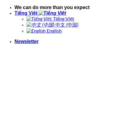
Bỏ
We can do more than you expect
qua
Tiếng Việt
nội
Tiếng Việt
dung
中文 (中国)
English
Newsletter