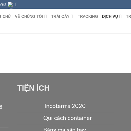
Việt
G CHỦ
VỀ CHÚNG TÔI
TRÁI CÂY
TRACKING
DỊCH VỤ
T
TIỆN ÍCH
g
Incoterms 2020
Qui cách container
Bảng mã sân bay