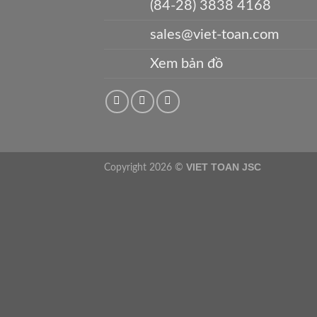
(84-28) 3838 4168
sales@viet-toan.com
Xem bản đồ
VIET TOAN JSC
Copyright 2026 ©