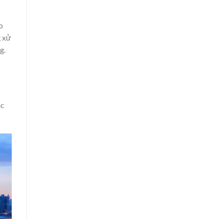
o
g xử
g.
ác