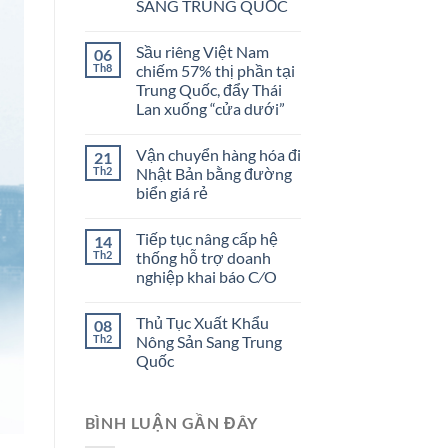
SANG TRUNG QUỐC
Sầu riêng Việt Nam
06
Th8
chiếm 57% thị phần tại
Trung Quốc, đẩy Thái
Lan xuống “cửa dưới”
Vận chuyển hàng hóa đi
21
Th2
Nhật Bản bằng đường
biển giá rẻ
Tiếp tục nâng cấp hệ
14
Th2
thống hỗ trợ doanh
nghiệp khai báo C⁄O
Thủ Tục Xuất Khẩu
08
Th2
Nông Sản Sang Trung
Quốc
BÌNH LUẬN GẦN ĐÂY