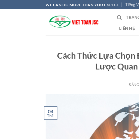
Bỏ
Tiếng V
WE CAN DO MORE THAN YOU EXPECT
qua
TRAN
nội
dung
LIÊN HỆ
Cách Thức Lựa Chọn Đố
Lược Quan 
ĐĂNG
04
Th1