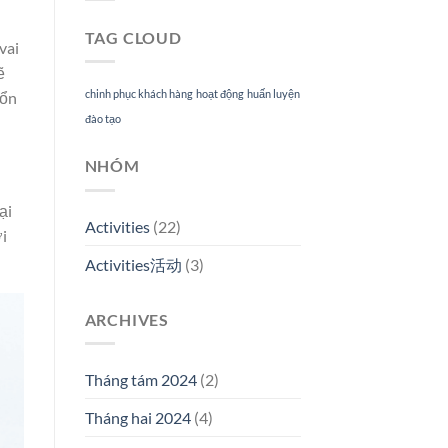
TAG CLOUD
vai
ẽ
chinh phục khách hàng
hoạt động
huấn luyện
 ổn
đào tạo
NHÓM
ại
Activities
(22)
ời
Activities活动
(3)
ARCHIVES
Tháng tám 2024
(2)
Tháng hai 2024
(4)