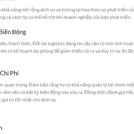
có khả năng mở rộng dịch vụ và tương lai hóa theo sự phát triển củ
g và cách họ có thể hỗ trợ khi doanh nghiệp của bạn phát triển.
 Biến Động
ều thách thức. Đối tác logistics đáng tin cậy cần có tính linh hoạt
ên có kế hoạch dự phòng để giảm thiểu rủi ro và duy trì sự ổn đị
Chi Phí
bước quan trọng. Đảm bảo rằng họ có khả năng quản lý tài chính mộ
 nền nếu có bất kỳ biến động nào xảy ra. Đồng thời, đánh giá hiệ
iá trị tốt nhất cho dịch vụ.
h