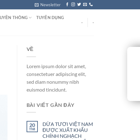
Newsletter
UYỀN THÔNG
TUYỂN DỤNG
-
-
VỀ
Lorem ipsum dolor sit amet,
consectetuer adipiscing elit,
sed diam nonummy nibh
euismod tincidunt.
BÀI VIẾT GẦN ĐÂY
DỪA TƯƠI VIỆT NAM
20
Th8
ĐƯỢC XUẤT KHẨU
CHÍNH NGHẠCH