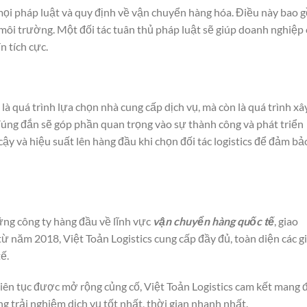
ủ mọi pháp luật và quy định về vận chuyển hàng hóa. Điều này bao 
 môi trường. Một đối tác tuân thủ pháp luật sẽ giúp doanh nghiệp
n tích cực.
 là quá trình lựa chọn nhà cung cấp dịch vụ, mà còn là quá trình xâ
úng đắn sẽ góp phần quan trọng vào sự thành công và phát triển
ậy và hiệu suất lên hàng đầu khi chọn đối tác logistics để đảm bả
ững công ty hàng đầu về lĩnh vực
vận chuyển hàng quốc tế
, giao
ừ năm 2018, Việt Toản Logistics cung cấp đầy đủ, toàn diện các gi
ế.
liên tục được mở rộng củng cố, Việt Toản Logistics cam kết mang 
 trải nghiệm dịch vụ tốt nhất, thời gian nhanh nhất.