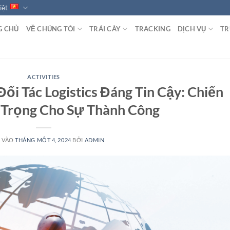
iệt
G CHỦ
VỀ CHÚNG TÔI
TRÁI CÂY
TRACKING
DỊCH VỤ
TR
ACTIVITIES
i Tác Logistics Đáng Tin Cậy: Chiến
Trọng Cho Sự Thành Công
 VÀO
THÁNG MỘT 4, 2024
BỞI
ADMIN