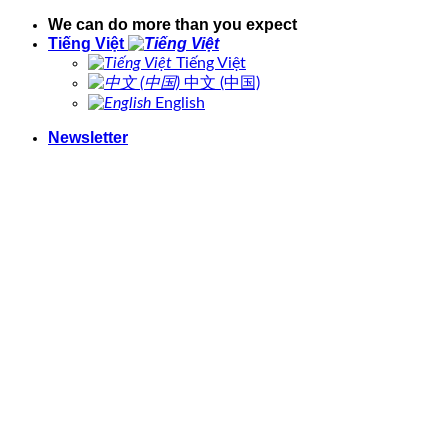
Bỏ
We can do more than you expect
qua
Tiếng Việt
nội
Tiếng Việt
dung
中文 (中国)
English
Newsletter