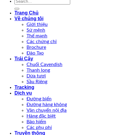
Trang Chủ
Về chúng tôi
Giới thiệu
Sứ mệnh
Thế mạnh
Các chứng chỉ
Brochure
Đào Tạo
Trái Cây
Chuối Cavendish
Thanh long
Dừa tươi
Sầu Riêng
Tracking
Dịch vụ
Đường biển
Đường hàng không
Vận chuyển nội địa
Hàng đặc biệt
Bảo hiểm
Các phụ phí
Truyền thông