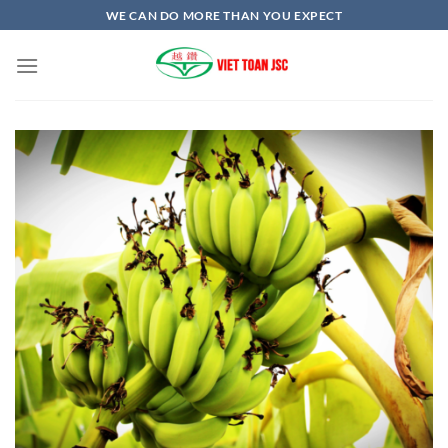
跳
WE CAN DO MORE THAN YOU EXPECT
到
内
容